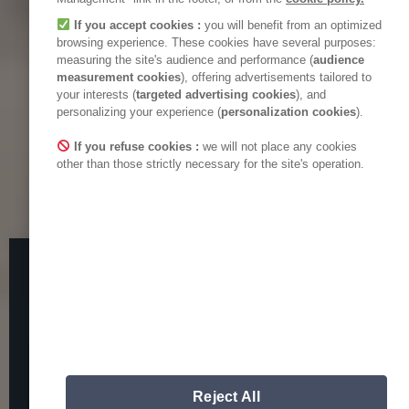
If you accept cookies :
you will benefit from an optimized
browsing experience. These cookies have several purposes:
measuring the site's audience and performance (
audience
measurement cookies
), offering advertisements tailored to
your interests (
targeted advertising cookies
), and
personalizing your experience (
personalization cookies
).
If you refuse cookies :
we will not place any cookies
other than those strictly necessary for the site's operation.
Nous attirons votre attention sur
de possibles tentatives de
fraudes.
RENCONTREZ LE
Nous ne vous demanderons jamais de
COLLECTIF POUR UN
communiquer vos informations
personnelles.
Reject All
A noter, que l'ensemble des adresses