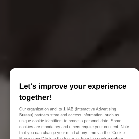
Let's improve your experience
together!
Our organization and its
1
IAB (Interactive Advertising
Bureau) partners store and access information, such as
unique cookie identifiers to process personal data. Some
cookies are mandatory and others require your consent. Note
that you can change your mind at any time via the "Cookie
Management" link in the footer, or from the
cookie policy.