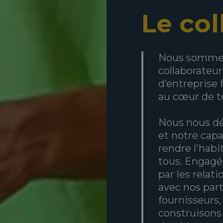
Le co
Nous sommes 
collaborateur
d’entreprise 
au cœur de t
Nous nous déf
et notre cap
rendre l'habit
tous. Engagés
par les relat
avec nos part
fournisseurs,
construisons