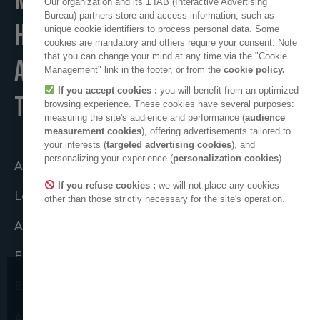
MAKE
Our organization and its
1
IAB (Interactive Advertising
Bureau) partners store and access information, such as
HOME
unique cookie identifiers to process personal data. Some
cookies are mandatory and others require your consent. Note
that you can change your mind at any time via the "Cookie
A POSITIVE PLACE
Management" link in the footer, or from the
cookie policy.
If you accept cookies :
you will benefit from an optimized
TO LIVE
browsing experience. These cookies have several purposes:
measuring the site's audience and performance (
audience
measurement cookies
), offering advertisements tailored to
your interests (
targeted advertising cookies
), and
personalizing your experience (
personalization cookies
).
Agir ensemble
If you refuse cookies :
we will not place any cookies
Le collectif ADEO
other than those strictly necessary for the site's operation.
ADEO dans le monde
Engagements éthiques
Espace presse
Nous attirons votre attention sur
de possibles tentatives de
ADEO sur LinkedIn