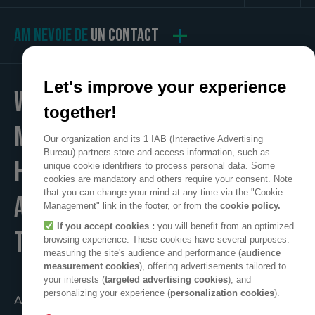
AM NEVOIE DE
UN CONTACT
Let's improve your experience
WE
together!
MAKE
Our organization and its
1
IAB (Interactive Advertising
Bureau) partners store and access information, such as
HOME
unique cookie identifiers to process personal data. Some
cookies are mandatory and others require your consent. Note
that you can change your mind at any time via the "Cookie
A POSITIVE PLACE
Management" link in the footer, or from the
cookie policy.
If you accept cookies :
you will benefit from an optimized
TO LIVE
browsing experience. These cookies have several purposes:
measuring the site's audience and performance (
audience
measurement cookies
), offering advertisements tailored to
your interests (
targeted advertising cookies
), and
personalizing your experience (
personalization cookies
).
Acțiune comună