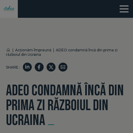
|
Acționăm împreună
|
ADEO condamnă încă din prima zi
războiul din Ucraina
SHARE :
ADEO CONDAMNĂ ÎNCĂ DIN
PRIMA ZI RĂZBOIUL DIN
UCRAINA