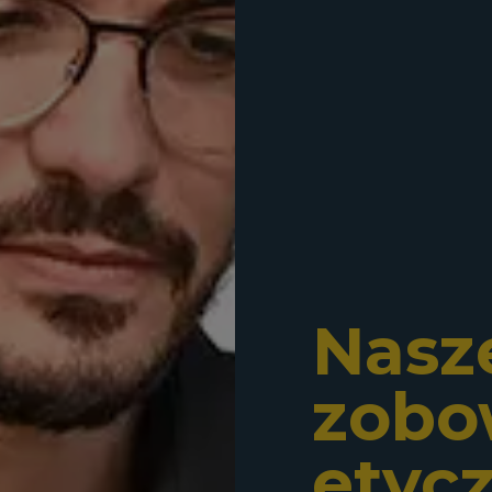
Nasz
zobo
etyc