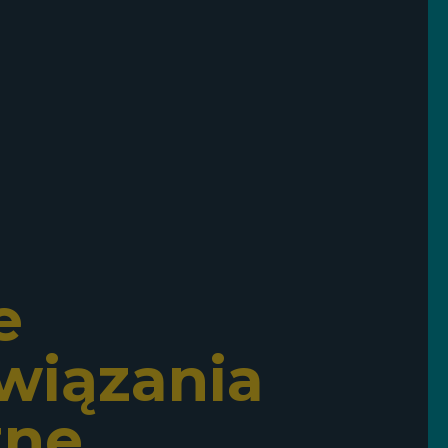
e
wiązania
zne