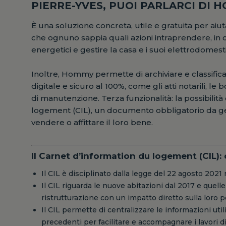
PIERRE-YVES, PUOI PARLARCI DI 
È una soluzione concreta, utile e gratuita per aiuta
che ognuno sappia quali azioni intraprendere, i
energetici e gestire la casa e i suoi elettrodomesti
Inoltre, Hommy permette di archiviare e classificar
digitale e sicuro al 100%, come gli atti notarili, le b
di manutenzione. Terza funzionalità: la possibilità 
logement (CIL), un documento obbligatorio da gen
vendere o affittare il loro bene.
Il Carnet d’information du logement (CIL):
Il CIL è disciplinato dalla legge del 22 agosto 2021 
Il CIL riguarda le nuove abitazioni dal 2017 e quell
ristrutturazione con un impatto diretto sulla loro 
Il CIL permette di centralizzare le informazioni utili 
precedenti per facilitare e accompagnare i lavori 