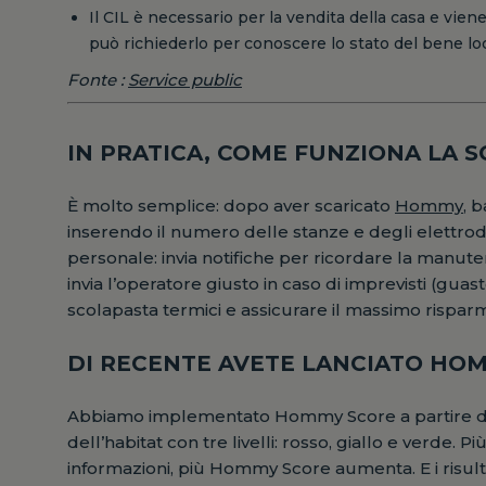
Il CIL è necessario per la vendita della casa e vien
può richiederlo per conoscere lo stato del bene lo
Fonte :
Service public
IN PRATICA, COME FUNZIONA LA 
È molto semplice: dopo aver scaricato
Hommy
, 
inserendo il numero delle stanze e degli elettrodo
personale: invia notifiche per ricordare la manuten
invia l’operatore giusto in caso di imprevisti (guasto
scolapasta termici e assicurare il massimo rispar
DI RECENTE AVETE LANCIATO HOM
Abbiamo implementato Hommy Score a partire da
dell’habitat con tre livelli: rosso, giallo e verde. 
informazioni, più Hommy Score aumenta. E i risul