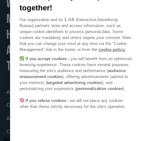
WE
together!
MAKE
Our organization and its
1
IAB (Interactive Advertising
Bureau) partners store and access information, such as
HOME
unique cookie identifiers to process personal data. Some
cookies are mandatory and others require your consent. Note
that you can change your mind at any time via the "Cookie
A POSITIVE PLACE
Management" link in the footer, or from the
cookie policy.
If you accept cookies :
you will benefit from an optimized
TO LIVE
browsing experience. These cookies have several purposes:
measuring the site's audience and performance (
audience
measurement cookies
), offering advertisements tailored to
your interests (
targeted advertising cookies
), and
personalizing your experience (
personalization cookies
).
Atuando em conjunto
If you refuse cookies :
we will not place any cookies
O coletivo ADEO
other than those strictly necessary for the site's operation.
ADEO no mundo
Compromissos éticos