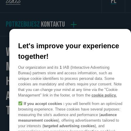
pl
POTRZEBUJESZ
KONTAKTU
Let's improve your experience
WE
together!
MAKE
Our organization and its
1
IAB (Interactive Advertising
Bureau) partners store and access information, such as
HOME
unique cookie identifiers to process personal data. Some
cookies are mandatory and others require your consent. Note
that you can change your mind at any time via the "Cookie
A POSITIVE PLACE
Management" link in the footer, or from the
cookie policy.
If you accept cookies :
you will benefit from an optimized
TO LIVE
browsing experience. These cookies have several purposes:
measuring the site's audience and performance (
audience
measurement cookies
), offering advertisements tailored to
your interests (
targeted advertising cookies
), and