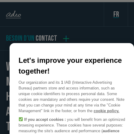
fr
BESOIN D’UN
CONTACT
Let's improve your experience
WE
together!
MAKE
Our organization and its
1
IAB (Interactive Advertising
Bureau) partners store and access information, such as
HOME
unique cookie identifiers to process personal data. Some
cookies are mandatory and others require your consent. Note
that you can change your mind at any time via the "Cookie
A POSITIVE PLACE
Management" link in the footer, or from the
cookie policy.
If you accept cookies :
you will benefit from an optimized
TO LIVE
browsing experience. These cookies have several purposes:
measuring the site's audience and performance (
audience