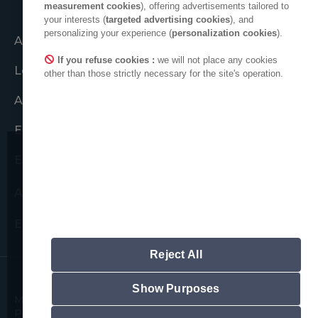
measurement cookies
), offering advertisements tailored to
your interests (
targeted advertising cookies
), and
personalizing your experience (
personalization cookies
).
Agir ensemble
If you refuse cookies :
we will not place any cookies
Le collectif ADEO
other than those strictly necessary for the site's operation.
ADEO dans le monde
Engagements éthiques
Espace presse
Nous attirons votre attention sur
de possibles tentatives de
ADEO sur LinkedIn
fraudes.
Espace nouveaux fournisseurs
Nous ne vous demanderons jamais de
communiquer vos informations
personnelles.
Reject All
A noter, que l'ensemble des adresses
email officielles ADEO respectent le
formalisme suivant :
Show Purposes
Mentions légales
Politique des cookies
"prénom.nom@adeo.com", nul autre
Politique de confidentialité des données
format est utilisé.