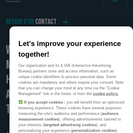
BESOIN D’UN
CONTACT
Let's improve your experience
WE
together!
MAKE
Our organization and its
1
IAB (Interactive Advertising
Bureau) partners store and access information, such as
HOME
unique cookie identifiers to process personal data. Some
cookies are mandatory and others require your consent. Note
that you can change your mind at any time via the "Cookie
A POSITIVE PLACE
Management" link in the footer, or from the
cookie policy.
If you accept cookies :
you will benefit from an optimized
TO LIVE
browsing experience. These cookies have several purposes:
measuring the site's audience and performance (
audience
measurement cookies
), offering advertisements tailored to
your interests (
targeted advertising cookies
), and
personalizing your experience (
personalization cookies
).