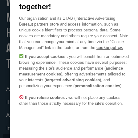
WE
together!
MAKE
Our organization and its
1
IAB (Interactive Advertising
Bureau) partners store and access information, such as
HOME
unique cookie identifiers to process personal data. Some
cookies are mandatory and others require your consent. Note
that you can change your mind at any time via the "Cookie
A POSITIVE PLACE
Management" link in the footer, or from the
cookie policy.
If you accept cookies :
you will benefit from an optimized
TO LIVE
browsing experience. These cookies have several purposes:
measuring the site's audience and performance (
audience
measurement cookies
), offering advertisements tailored to
your interests (
targeted advertising cookies
), and
personalizing your experience (
personalization cookies
).
Agire insieme
If you refuse cookies :
we will not place any cookies
Il gruppo ADEO
other than those strictly necessary for the site's operation.
ADEO nel mondo
Impegni etici