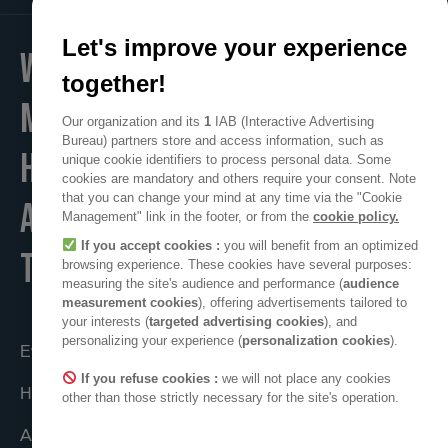
Let's improve your experience
WE
together!
MAKE
Our organization and its
1
IAB (Interactive Advertising
Bureau) partners store and access information, such as
HOME
unique cookie identifiers to process personal data. Some
cookies are mandatory and others require your consent. Note
that you can change your mind at any time via the "Cookie
A POSITIVE PLACE
Management" link in the footer, or from the
cookie policy.
If you accept cookies :
you will benefit from an optimized
TO LIVE
browsing experience. These cookies have several purposes:
measuring the site's audience and performance (
audience
measurement cookies
), offering advertisements tailored to
your interests (
targeted advertising cookies
), and
personalizing your experience (
personalization cookies
).
Ενεργώντας από κοινού
If you refuse cookies :
we will not place any cookies
Η συλλογικότητα ADEO
other than those strictly necessary for the site's operation.
ADEO στον κόσμο