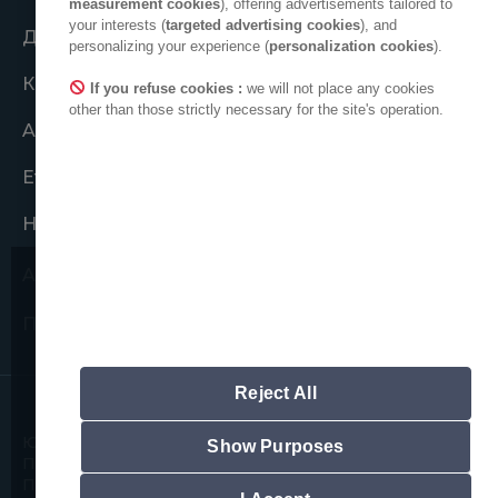
measurement cookies
), offering advertisements tailored to
your interests (
targeted advertising cookies
), and
Діяти спільно
personalizing your experience (
personalization cookies
).
Колектив ADEO
If you refuse cookies :
we will not place any cookies
other than those strictly necessary for the site's operation.
ADEO у світі
Етичні зобов’язання
Наші публікації
ADEO на Linkedin
Звертаємо вашу увагу на
Простір для нових постачальників
можливі спроби шахрайства.
Ми ніколи не попросимо вас
повідомити особисту інформацію.
Reject All
Зверніть увагу, що всі офіційні адреси
електронної пошти ADEO мають таку
Юридична інформація
структуру: "ім'я.прізвище@adeo.com",
Show Purposes
Політика використання файлів cookie
жоден інший формат не
Політика конфіденційності даних
використовується.