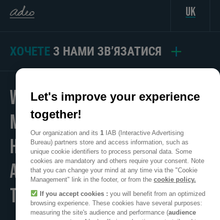
uk
ХОЧЕТЕ
З НАМИ ЗВ’ЯЗАТИСЯ
WE
Let's improve your experience
together!
MAKE
Our organization and its
1
IAB (Interactive Advertising
HOME
Bureau) partners store and access information, such as
unique cookie identifiers to process personal data. Some
cookies are mandatory and others require your consent. Note
A POSITIVE PLACE
that you can change your mind at any time via the "Cookie
Management" link in the footer, or from the
cookie policy.
TO LIVE
If you accept cookies :
you will benefit from an optimized
browsing experience. These cookies have several purposes:
measuring the site's audience and performance (
audience