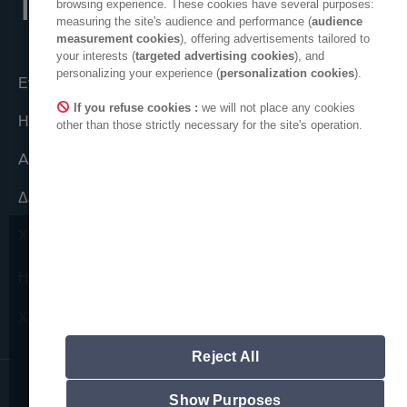
TO LIVE
browsing experience. These cookies have several purposes:
measuring the site's audience and performance (
audience
measurement cookies
), offering advertisements tailored to
your interests (
targeted advertising cookies
), and
personalizing your experience (
personalization cookies
).
Ενεργώντας από κοινού
If you refuse cookies :
we will not place any cookies
Η συλλογικότητα ADEO
other than those strictly necessary for the site's operation.
ADEO στον κόσμο
Δεοντολογικές δεσμεύσεις
Χώρος Τύπου
Θα θέλαμε να επιστήσουμε την
Η ADEO στο Linkedin
προσοχή σας σε πιθανές απόπειρες
απάτης.
Χώρος νέων προμηθευτών
Ποτέ δεν θα σας ζητήσουμε να κοινοποιήσετε
τα προσωπικά σας στοιχεία.
Reject All
Παρακαλείστε να σημειώσετε ότι όλες οι
επίσημες διευθύνσεις ηλεκτρονικού
ταχυδρομείου της ADEO ακολουθούν την
Show Purposes