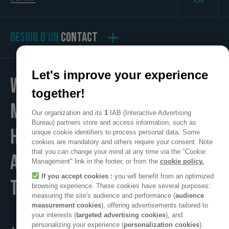
BESOIN D’UN
CONTACT
Let's improve your experience
WE
together!
MAKE
Our organization and its
1
IAB (Interactive Advertising
Bureau) partners store and access information, such as
HOME
unique cookie identifiers to process personal data. Some
cookies are mandatory and others require your consent. Note
that you can change your mind at any time via the "Cookie
A POSITIVE PLACE
Management" link in the footer, or from the
cookie policy.
If you accept cookies :
you will benefit from an optimized
TO LIVE
browsing experience. These cookies have several purposes:
measuring the site's audience and performance (
audience
measurement cookies
), offering advertisements tailored to
your interests (
targeted advertising cookies
), and
personalizing your experience (
personalization cookies
).