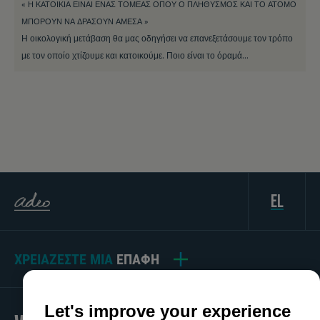
« Η ΚΑΤΟΙΚΊΑ ΕΊΝΑΙ ΈΝΑΣ ΤΟΜΈΑΣ ΌΠΟΥ Ο ΠΛΗΘΥΣΜΌΣ ΚΑΙ ΤΟ ΆΤΟΜΟ
ΜΠΟΡΟΎΝ ΝΑ ΔΡΆΣΟΥΝ ΆΜΕΣΑ »
Η οικολογική μετάβαση θα μας οδηγήσει να επανεξετάσουμε τον τρόπο
με τον οποίο χτίζουμε και κατοικούμε. Ποιο είναι το όραμά…
el
ΧΡΕΙΆΖΕΣΤΕ ΜΙΑ
ΕΠΑΦΉ
Let's improve your experience