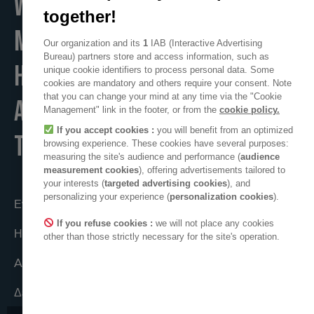
WE
together!
MAKE
Our organization and its
1
IAB (Interactive Advertising
Bureau) partners store and access information, such as
HOME
unique cookie identifiers to process personal data. Some
cookies are mandatory and others require your consent. Note
that you can change your mind at any time via the "Cookie
A POSITIVE PLACE
Management" link in the footer, or from the
cookie policy.
If you accept cookies :
you will benefit from an optimized
TO LIVE
browsing experience. These cookies have several purposes:
measuring the site's audience and performance (
audience
measurement cookies
), offering advertisements tailored to
your interests (
targeted advertising cookies
), and
personalizing your experience (
personalization cookies
).
Ενεργώντας από κοινού
If you refuse cookies :
we will not place any cookies
Η συλλογικότητα ADEO
other than those strictly necessary for the site's operation.
ADEO στον κόσμο
Δεοντολογικές δεσμεύσεις