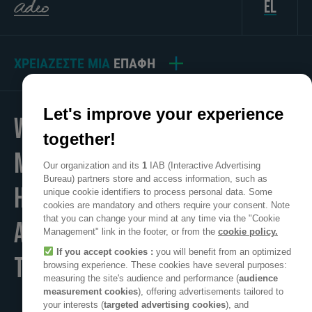
el
ΧΡΕΙΆΖΕΣΤΕ ΜΙΑ
ΕΠΑΦΉ
Let's improve your experience
WE
together!
MAKE
Our organization and its
1
IAB (Interactive Advertising
Bureau) partners store and access information, such as
HOME
unique cookie identifiers to process personal data. Some
cookies are mandatory and others require your consent. Note
that you can change your mind at any time via the "Cookie
A POSITIVE PLACE
Management" link in the footer, or from the
cookie policy.
If you accept cookies :
you will benefit from an optimized
TO LIVE
browsing experience. These cookies have several purposes:
measuring the site's audience and performance (
audience
measurement cookies
), offering advertisements tailored to
your interests (
targeted advertising cookies
), and